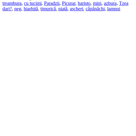
treambura
,
cu tucimi
,
Paradzii
,
Picurar
,
haristo
,
mini
,
azbura
,
Tzea
dari?
,
neg
,
hiarhitâ
,
ţimuricâ
,
niatâ
,
aşcheri
,
câpânâchi
,
lamnni