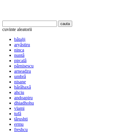
cuvinte aleatorii
bâtalji
aryâstiru
ninca
nuntâ
pircalâ
pârnisescu
arneadzu
umbrâ
nisane
hârâhaxâ
ahciu
andoapiru
dhiadhohu
vlami
tufâ
târushti
ermu
freshcu