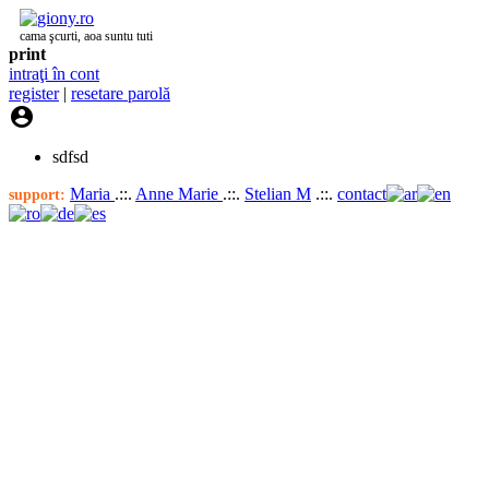
cama şcurti, aoa suntu tuti
print
intraţi în cont
register
|
resetare parolă

sdfsd
Maria
.::.
Anne Marie
.::.
Stelian M
.::.
contact
support: