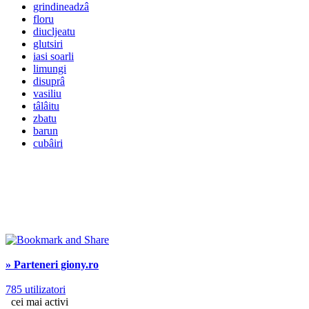
grindineadzâ
floru
diucljeatu
glutsiri
iasi soarli
limungi
disuprâ
vasiliu
tâlâitu
zbatu
barun
cubâiri
» Parteneri giony.ro
785 utilizatori
cei mai activi