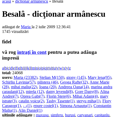
acasă
»
dicţionar armânescu
» Besalâ
Besalâ - dicţionar armânescu
adăugat de
Maria
la 2 iulie 2009 12:36:41
1745 vizualizări
fidel
vă rog
intraţi în cont
pentru a putea adăuga
impresii
a
|
b
|
c
|
d
|
e
|
f
|
g
|
h
|
i
|
j
|
k
|
l
|
m
|
n
|
o
|
p
|
q
|
r
|
s
|
t
|
u
|
v
|
w
|
x
|
y
|
z
total:
24068
users:
Maria (23382)
,
Stelian M(150)
,
giony (145)
,
Mary lena(95)
,
Schirliu Lavinia(57)
,
pilistera (46)
,
Geoga Rafte(32)
,
Anne Marie
(28)
,
mihai maliu(22)
,
Ioana (20)
,
Andreea Oana(14)
,
marina andra
caraulani(12)
,
mirela (12)
,
damy levendi(8)
,
Gore Dany(8)
,
Alina
Andrei(7)
,
Oprea Gabi(7)
,
Florin Stere(6)
,
Mihai Adam(4)
,
mary
istrate(3)
,
catalin voicu(2)
,
Tashy Tasente(1)
,
steryu miha(1)
,
Flory
Caragop(1)
,
- -(1)
,
epure costel(1)
,
Simona Arnautu(1)
,
Constantin
Maliu(1)
,
Alin Daniel(1)
ultimile adăugate :
maxusu
,
simferu
,
hurusi
,
carvanari
,
capitanlu
,