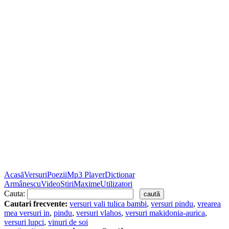
Acasă
Versuri
Poezii
Mp3 Player
Dicţionar
Armânescu
Video
Stiri
Maxime
Utilizatori
Cauta:
Cautari frecvente:
versuri vali tulica bambi
,
versuri pindu
,
vrearea
mea versuri in
,
pindu
,
versuri vlahos
,
versuri makidonia-aurica
,
versuri lupci
,
vinuri de soi