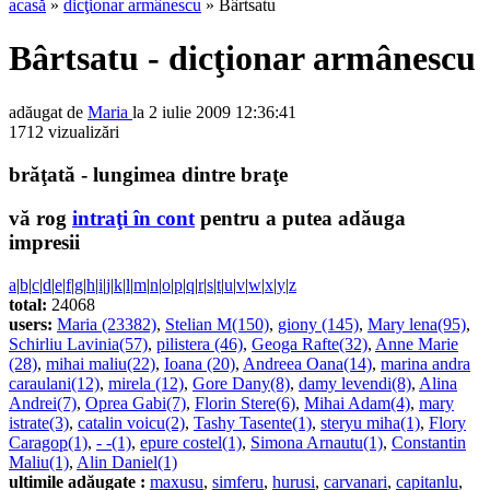
acasă
»
dicţionar armânescu
» Bârtsatu
Bârtsatu - dicţionar armânescu
adăugat de
Maria
la 2 iulie 2009 12:36:41
1712 vizualizări
brăţată - lungimea dintre braţe
vă rog
intraţi în cont
pentru a putea adăuga
impresii
a
|
b
|
c
|
d
|
e
|
f
|
g
|
h
|
i
|
j
|
k
|
l
|
m
|
n
|
o
|
p
|
q
|
r
|
s
|
t
|
u
|
v
|
w
|
x
|
y
|
z
total:
24068
users:
Maria (23382)
,
Stelian M(150)
,
giony (145)
,
Mary lena(95)
,
Schirliu Lavinia(57)
,
pilistera (46)
,
Geoga Rafte(32)
,
Anne Marie
(28)
,
mihai maliu(22)
,
Ioana (20)
,
Andreea Oana(14)
,
marina andra
caraulani(12)
,
mirela (12)
,
Gore Dany(8)
,
damy levendi(8)
,
Alina
Andrei(7)
,
Oprea Gabi(7)
,
Florin Stere(6)
,
Mihai Adam(4)
,
mary
istrate(3)
,
catalin voicu(2)
,
Tashy Tasente(1)
,
steryu miha(1)
,
Flory
Caragop(1)
,
- -(1)
,
epure costel(1)
,
Simona Arnautu(1)
,
Constantin
Maliu(1)
,
Alin Daniel(1)
ultimile adăugate :
maxusu
,
simferu
,
hurusi
,
carvanari
,
capitanlu
,