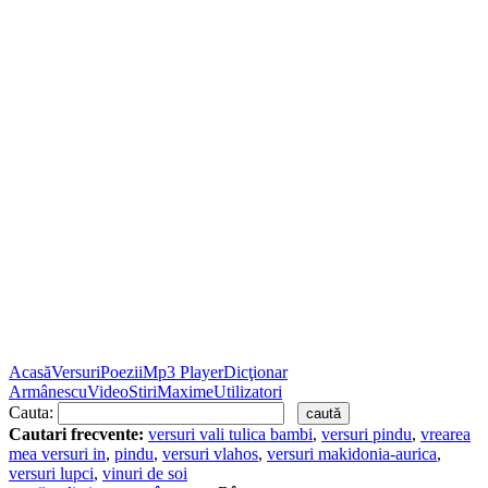
Acasă
Versuri
Poezii
Mp3 Player
Dicţionar
Armânescu
Video
Stiri
Maxime
Utilizatori
Cauta:
Cautari frecvente:
versuri vali tulica bambi
,
versuri pindu
,
vrearea
mea versuri in
,
pindu
,
versuri vlahos
,
versuri makidonia-aurica
,
versuri lupci
,
vinuri de soi