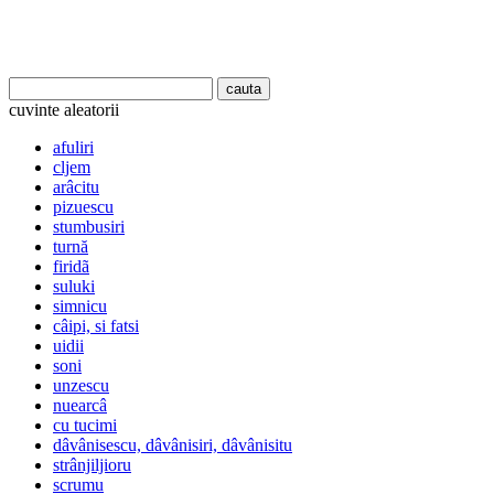
cuvinte aleatorii
afuliri
cljem
arâcitu
pizuescu
stumbusiri
turnă
firidã
suluki
simnicu
câipi, si fatsi
uidii
soni
unzescu
nuearcâ
cu tucimi
dâvânisescu, dâvânisiri, dâvânisitu
strânjiljioru
scrumu