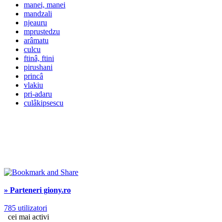
manei, manei
mandzali
njeauru
mprustedzu
arâmatu
culcu
ftinâ, ftini
pirushani
princâ
vlakiu
pri-adaru
culâkipsescu
» Parteneri giony.ro
785 utilizatori
cei mai activi