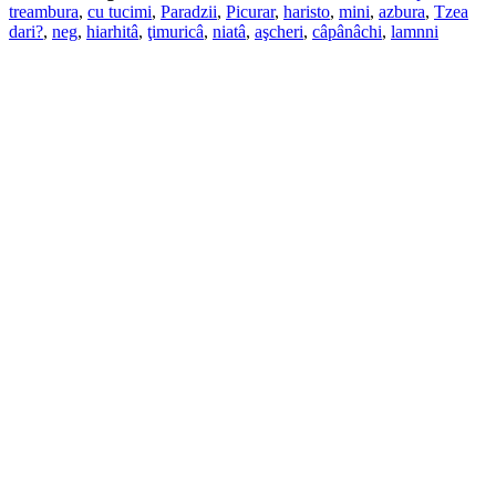
treambura
,
cu tucimi
,
Paradzii
,
Picurar
,
haristo
,
mini
,
azbura
,
Tzea
dari?
,
neg
,
hiarhitâ
,
ţimuricâ
,
niatâ
,
aşcheri
,
câpânâchi
,
lamnni