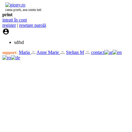
cama şcurti, aoa suntu tuti
print
intraţi în cont
register
|
resetare parolă

sdfsd
Maria
.::.
Anne Marie
.::.
Stelian M
.::.
contact
support: