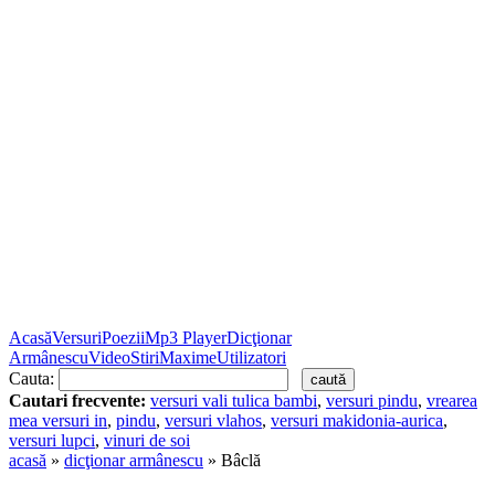
Acasă
Versuri
Poezii
Mp3 Player
Dicţionar
Armânescu
Video
Stiri
Maxime
Utilizatori
Cauta:
Cautari frecvente:
versuri vali tulica bambi
,
versuri pindu
,
vrearea
mea versuri in
,
pindu
,
versuri vlahos
,
versuri makidonia-aurica
,
versuri lupci
,
vinuri de soi
acasă
»
dicţionar armânescu
» Bâclă