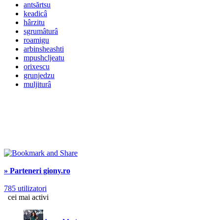
antsărtsu
keadicâ
hârzitu
sgrumâturâ
roamigu
arbinsheashti
mpushcljeatu
orixescu
grunjedzu
muljiturâ
» Parteneri giony.ro
785 utilizatori
cei mai activi