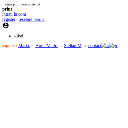
cama şcurti, aoa suntu tuti
print
intraţi în cont
register
|
resetare parolă

sdfsd
Maria
.::.
Anne Marie
.::.
Stelian M
.::.
contact
support: