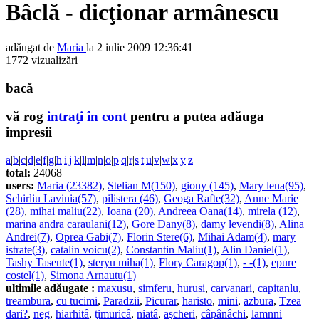
Bâclă - dicţionar armânescu
adăugat de
Maria
la 2 iulie 2009 12:36:41
1772 vizualizări
bacă
vă rog
intraţi în cont
pentru a putea adăuga
impresii
a
|
b
|
c
|
d
|
e
|
f
|
g
|
h
|
i
|
j
|
k
|
l
|
m
|
n
|
o
|
p
|
q
|
r
|
s
|
t
|
u
|
v
|
w
|
x
|
y
|
z
total:
24068
users:
Maria (23382)
,
Stelian M(150)
,
giony (145)
,
Mary lena(95)
,
Schirliu Lavinia(57)
,
pilistera (46)
,
Geoga Rafte(32)
,
Anne Marie
(28)
,
mihai maliu(22)
,
Ioana (20)
,
Andreea Oana(14)
,
mirela (12)
,
marina andra caraulani(12)
,
Gore Dany(8)
,
damy levendi(8)
,
Alina
Andrei(7)
,
Oprea Gabi(7)
,
Florin Stere(6)
,
Mihai Adam(4)
,
mary
istrate(3)
,
catalin voicu(2)
,
Constantin Maliu(1)
,
Alin Daniel(1)
,
Tashy Tasente(1)
,
steryu miha(1)
,
Flory Caragop(1)
,
- -(1)
,
epure
costel(1)
,
Simona Arnautu(1)
ultimile adăugate :
maxusu
,
simferu
,
hurusi
,
carvanari
,
capitanlu
,
treambura
,
cu tucimi
,
Paradzii
,
Picurar
,
haristo
,
mini
,
azbura
,
Tzea
dari?
,
neg
,
hiarhitâ
,
ţimuricâ
,
niatâ
,
aşcheri
,
câpânâchi
,
lamnni