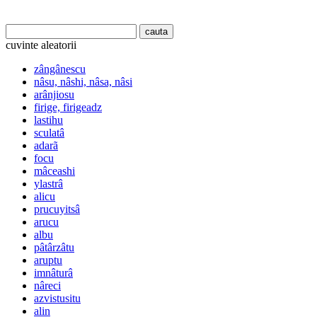
cuvinte aleatorii
zângânescu
nâsu, nâshi, nâsa, nâsi
arânjiosu
firige, firigeadz
lastihu
sculatâ
adarã
focu
mâceashi
ylastrâ
alicu
prucuyitsâ
arucu
albu
pâtârzâtu
aruptu
imnâturâ
nâreci
azvistusitu
alin