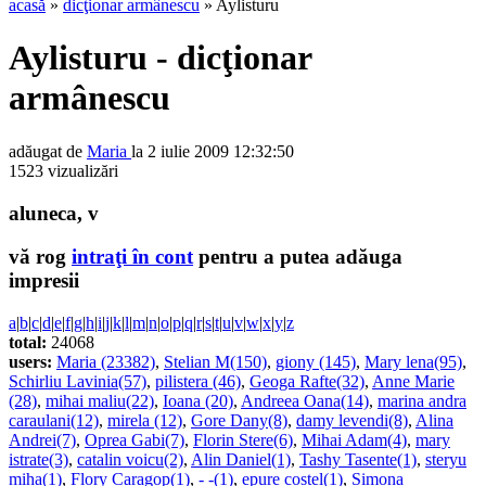
acasă
»
dicţionar armânescu
» Aylisturu
Aylisturu - dicţionar
armânescu
adăugat de
Maria
la 2 iulie 2009 12:32:50
1523 vizualizări
aluneca, v
vă rog
intraţi în cont
pentru a putea adăuga
impresii
a
|
b
|
c
|
d
|
e
|
f
|
g
|
h
|
i
|
j
|
k
|
l
|
m
|
n
|
o
|
p
|
q
|
r
|
s
|
t
|
u
|
v
|
w
|
x
|
y
|
z
total:
24068
users:
Maria (23382)
,
Stelian M(150)
,
giony (145)
,
Mary lena(95)
,
Schirliu Lavinia(57)
,
pilistera (46)
,
Geoga Rafte(32)
,
Anne Marie
(28)
,
mihai maliu(22)
,
Ioana (20)
,
Andreea Oana(14)
,
marina andra
caraulani(12)
,
mirela (12)
,
Gore Dany(8)
,
damy levendi(8)
,
Alina
Andrei(7)
,
Oprea Gabi(7)
,
Florin Stere(6)
,
Mihai Adam(4)
,
mary
istrate(3)
,
catalin voicu(2)
,
Alin Daniel(1)
,
Tashy Tasente(1)
,
steryu
miha(1)
,
Flory Caragop(1)
,
- -(1)
,
epure costel(1)
,
Simona