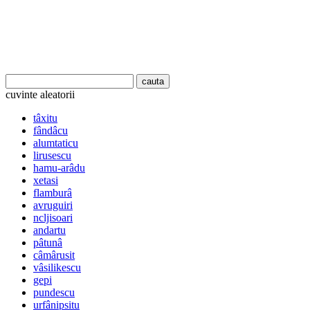
cuvinte aleatorii
tâxitu
fândâcu
alumtaticu
lirusescu
hamu-arâdu
xetasi
flamburâ
avruguiri
ncljisoari
andartu
pâtunâ
câmârusit
vâsilikescu
gepi
pundescu
urfânipsitu