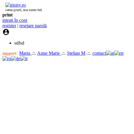
cama şcurti, aoa suntu tuti
print
intraţi în cont
register
|
resetare parolă

sdfsd
Maria
.::.
Anne Marie
.::.
Stelian M
.::.
contact
support: