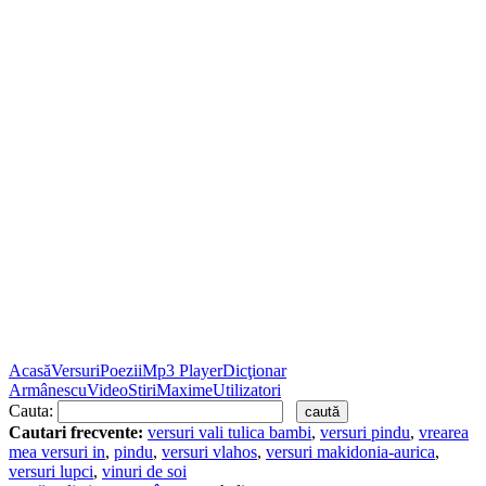
Acasă
Versuri
Poezii
Mp3 Player
Dicţionar
Armânescu
Video
Stiri
Maxime
Utilizatori
Cauta:
Cautari frecvente:
versuri vali tulica bambi
,
versuri pindu
,
vrearea
mea versuri in
,
pindu
,
versuri vlahos
,
versuri makidonia-aurica
,
versuri lupci
,
vinuri de soi