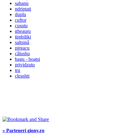
sahanu
ndriptati
duplu
cuftor
cusutu
gheauru
timbiliki
saltsinâ
pirgacu
câlushu
bagu - boatsi
prividzutu
tru
cleashti
» Parteneri giony.ro