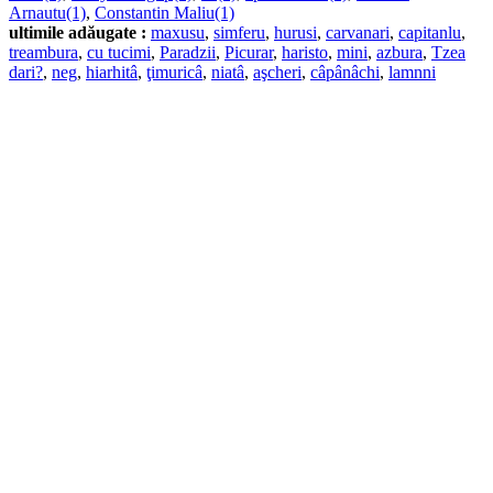
Arnautu(1)
,
Constantin Maliu(1)
ultimile adăugate :
maxusu
,
simferu
,
hurusi
,
carvanari
,
capitanlu
,
treambura
,
cu tucimi
,
Paradzii
,
Picurar
,
haristo
,
mini
,
azbura
,
Tzea
dari?
,
neg
,
hiarhitâ
,
ţimuricâ
,
niatâ
,
aşcheri
,
câpânâchi
,
lamnni