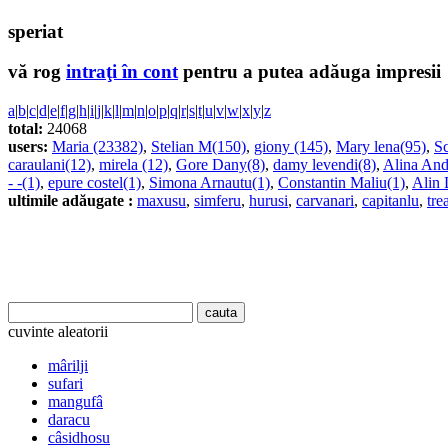
speriat
vă rog
intraţi în cont
pentru a putea adăuga impresii
a
|
b
|
c
|
d
|
e
|
f
|
g
|
h
|
i
|
j
|
k
|
l
|
m
|
n
|
o
|
p
|
q
|
r
|
s
|
t
|
u
|
v
|
w
|
x
|
y
|
z
total:
24068
users:
Maria (23382)
,
Stelian M(150)
,
giony (145)
,
Mary lena(95)
,
Sc
caraulani(12)
,
mirela (12)
,
Gore Dany(8)
,
damy levendi(8)
,
Alina And
- -(1)
,
epure costel(1)
,
Simona Arnautu(1)
,
Constantin Maliu(1)
,
Alin 
ultimile adăugate :
maxusu
,
simferu
,
hurusi
,
carvanari
,
capitanlu
,
tre
cuvinte aleatorii
mârilji
sufari
mangufâ
daracu
câsidhosu