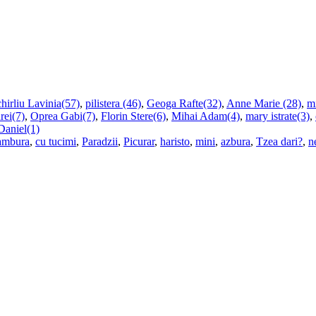
hirliu Lavinia(57)
,
pilistera (46)
,
Geoga Rafte(32)
,
Anne Marie (28)
,
m
rei(7)
,
Oprea Gabi(7)
,
Florin Stere(6)
,
Mihai Adam(4)
,
mary istrate(3)
,
Daniel(1)
ambura
,
cu tucimi
,
Paradzii
,
Picurar
,
haristo
,
mini
,
azbura
,
Tzea dari?
,
n