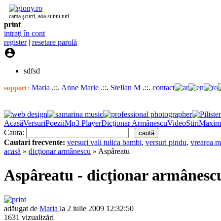
cama şcurti, aoa suntu tuti
print
intraţi în cont
register
|
resetare parolă

sdfsd
Maria
.::.
Anne Marie
.::.
Stelian M
.::.
contact
support:
Acasă
Versuri
Poezii
Mp3 Player
Dicţionar Armânescu
Video
Stiri
Maxim
Cauta:
Cautari frecvente:
versuri vali tulica bambi
,
versuri pindu
,
vrearea m
acasă
»
dicţionar armânescu
» Aspâreatu
Aspâreatu - dicţionar armânesc
adăugat de
Maria
la 2 iulie 2009 12:32:50
1631 vizualizări