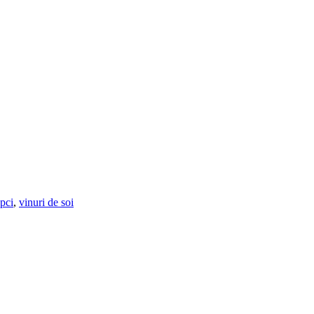
upci
,
vinuri de soi