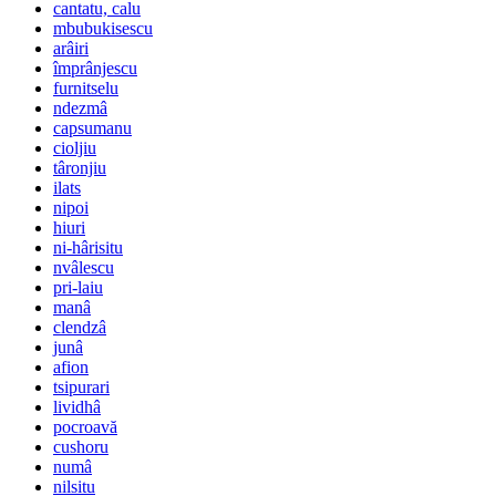
cantatu, calu
mbubukisescu
arâiri
împrânjescu
furnitselu
ndezmâ
capsumanu
cioljiu
târonjiu
ilats
nipoi
hiuri
ni-hârisitu
nvâlescu
pri-laiu
manâ
clendzâ
junâ
afion
tsipurari
lividhâ
pocroavă
cushoru
numâ
nilsitu