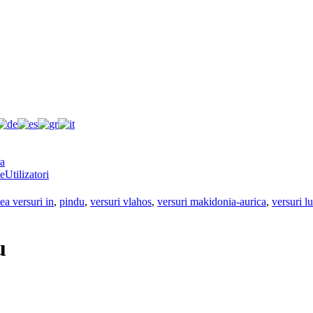
e
Utilizatori
ea versuri in
,
pindu
,
versuri vlahos
,
versuri makidonia-aurica
,
versuri l
u