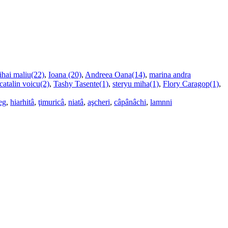
ihai maliu(22)
,
Ioana (20)
,
Andreea Oana(14)
,
marina andra
catalin voicu(2)
,
Tashy Tasente(1)
,
steryu miha(1)
,
Flory Caragop(1)
,
eg
,
hiarhitâ
,
ţimuricâ
,
niatâ
,
aşcheri
,
câpânâchi
,
lamnni