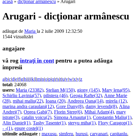
acasă
»
dicţionar armânescu
» Arugari
Arugari - dicţionar armânescu
adăugat de
Maria
la 2 iulie 2009 12:32:50
1544 vizualizări
angajare
vă rog
intraţi în cont
pentru a putea adăuga
impresii
a
|
b
|
c
|
d
|
e
|
f
|
g
|
h
|
i
|
j
|
k
|
l
|
m
|
n
|
o
|
p
|
q
|
r
|
s
|
t
|
u
|
v
|
w
|
x
|
y
|
z
total:
24068
users:
Maria (23382)
,
Stelian M(150)
,
giony (145)
,
Mary lena(95)
,
Schirliu Lavinia(57)
,
pilistera (46)
,
Geoga Rafte(32)
,
Anne Marie
(28)
,
mihai maliu(22)
,
Ioana (20)
,
Andreea Oana(14)
,
mirela (12)
,
marina andra caraulani(12)
,
Gore Dany(8)
,
damy levendi(8)
,
Alina
Andrei(7)
,
Oprea Gabi(7)
,
Florin Stere(6)
,
Mihai Adam(4)
,
mary
istrate(3)
,
catalin voicu(2)
,
Simona Arnautu(1)
,
Constantin Maliu(1)
,
Alin Daniel(1)
,
Tashy Tasente(1)
,
steryu miha(1)
,
Flory Caragop(1)
,
- -(1)
,
epure costel(1)
ultimile adăugate :
maxusu
,
simferu
,
hurusi
,
carvanari
,
capitanlu
,