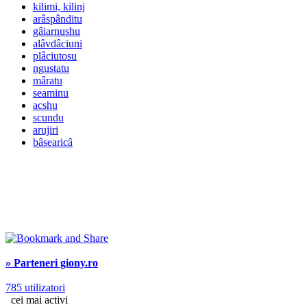
kilimi, kilinj
arâspânditu
gâiarnushu
alâvdâciuni
plâciutosu
ngustatu
mâratu
seaminu
acshu
scundu
arujiri
bâsearicâ
» Parteneri giony.ro
785 utilizatori
cei mai activi