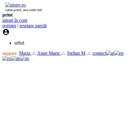
cama şcurti, aoa suntu tuti
print
intraţi în cont
register
|
resetare parolă

sdfsd
Maria
.::.
Anne Marie
.::.
Stelian M
.::.
contact
support: