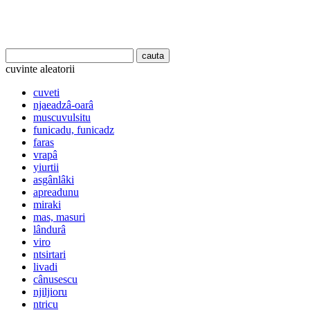
cuvinte aleatorii
cuveti
njaeadzâ-oarâ
muscuvulsitu
funicadu, funicadz
faras
vrapâ
yiurtii
asgânlâki
apreadunu
miraki
mas, masuri
lândurâ
viro
ntsirtari
livadi
cânusescu
njiljioru
ntricu