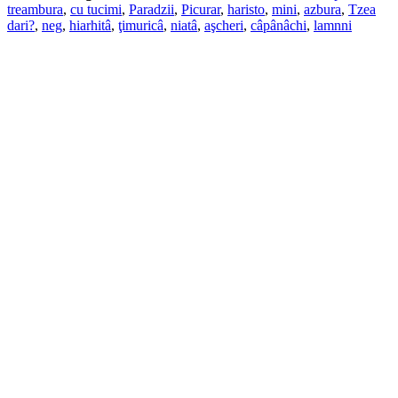
treambura
,
cu tucimi
,
Paradzii
,
Picurar
,
haristo
,
mini
,
azbura
,
Tzea
dari?
,
neg
,
hiarhitâ
,
ţimuricâ
,
niatâ
,
aşcheri
,
câpânâchi
,
lamnni