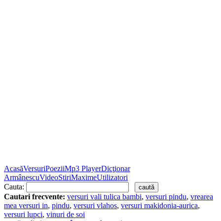
Acasă
Versuri
Poezii
Mp3 Player
Dicţionar
Armânescu
Video
Stiri
Maxime
Utilizatori
Cauta:
Cautari frecvente:
versuri vali tulica bambi
,
versuri pindu
,
vrearea
mea versuri in
,
pindu
,
versuri vlahos
,
versuri makidonia-aurica
,
versuri lupci
,
vinuri de soi