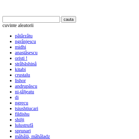
cuvinte aleatorii
pâtârzâtu
ngrânjescu
midhi
anastâsescu
oristi !
strâbăshinâ
kitabi
crustalu
lishor
andrupăscu
ni-tâljeatu
di
ngrecu
tsiushtiucari
fildishu
shilji
lulustrufâ
sprunari
mâhâlă, mâhâladz