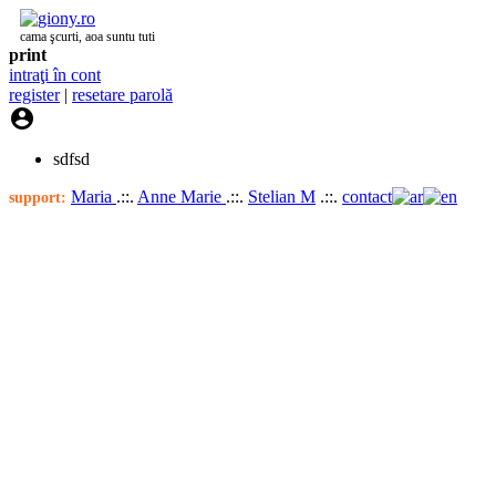
cama şcurti, aoa suntu tuti
print
intraţi în cont
register
|
resetare parolă

sdfsd
Maria
.::.
Anne Marie
.::.
Stelian M
.::.
contact
support: