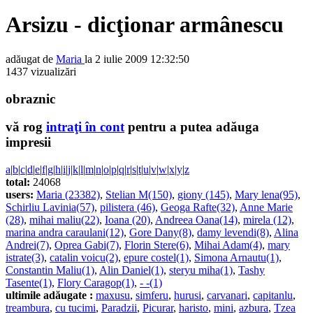
Arsizu - dicţionar armânescu
adăugat de
Maria
la 2 iulie 2009 12:32:50
1437 vizualizări
obraznic
vă rog
intraţi în cont
pentru a putea adăuga
impresii
a
|
b
|
c
|
d
|
e
|
f
|
g
|
h
|
i
|
j
|
k
|
l
|
m
|
n
|
o
|
p
|
q
|
r
|
s
|
t
|
u
|
v
|
w
|
x
|
y
|
z
total:
24068
users:
Maria (23382)
,
Stelian M(150)
,
giony (145)
,
Mary lena(95)
,
Schirliu Lavinia(57)
,
pilistera (46)
,
Geoga Rafte(32)
,
Anne Marie
(28)
,
mihai maliu(22)
,
Ioana (20)
,
Andreea Oana(14)
,
mirela (12)
,
marina andra caraulani(12)
,
Gore Dany(8)
,
damy levendi(8)
,
Alina
Andrei(7)
,
Oprea Gabi(7)
,
Florin Stere(6)
,
Mihai Adam(4)
,
mary
istrate(3)
,
catalin voicu(2)
,
epure costel(1)
,
Simona Arnautu(1)
,
Constantin Maliu(1)
,
Alin Daniel(1)
,
steryu miha(1)
,
Tashy
Tasente(1)
,
Flory Caragop(1)
,
- -(1)
ultimile adăugate :
maxusu
,
simferu
,
hurusi
,
carvanari
,
capitanlu
,
treambura
,
cu tucimi
,
Paradzii
,
Picurar
,
haristo
,
mini
,
azbura
,
Tzea