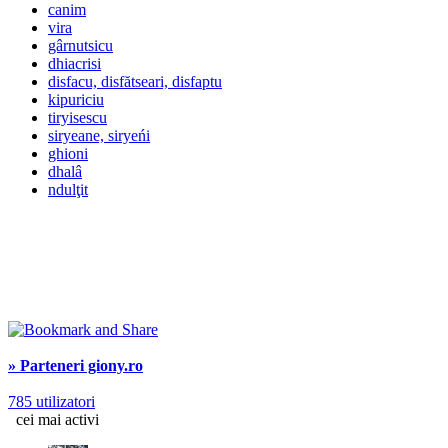
canim
vira
gârnutsicu
dhiacrisi
disfacu, disfătseari, disfaptu
kipuriciu
tiryisescu
siryeane, siryeńi
ghioni
dhalâ
ndulţit
» Parteneri giony.ro
785 utilizatori
cei mai activi