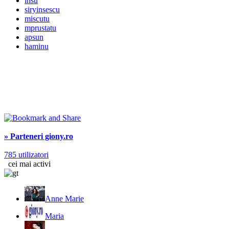
insu
siryinsescu
miscutu
mprustatu
apsun
haminu
» Parteneri giony.ro
785 utilizatori
cei mai activi
Anne Marie
Maria