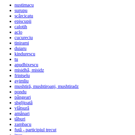
nustimacu
surupu
scârcicatu
episcupii
calotih
aclo
cucureciu
tinirami
duiaru
kindurescu
tu
apudhixescu
misidhâ, misidz
frintselu
ayimliu
mushtiră, mushtiroanj, mushtiradz
pondu
pângeari
shgljioatâ
vlâtsurâ
amânari
tâburi
zambacu
futâ - participiul trecut