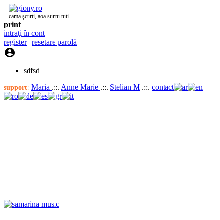
cama şcurti, aoa suntu tuti
print
intraţi în cont
register
|
resetare parolă

sdfsd
Maria
.::.
Anne Marie
.::.
Stelian M
.::.
contact
support: