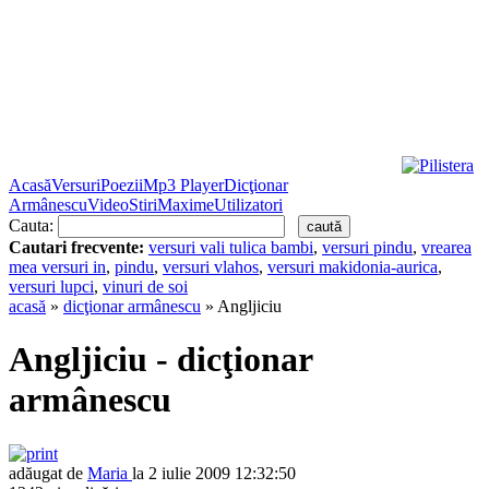
Acasă
Versuri
Poezii
Mp3 Player
Dicţionar
Armânescu
Video
Stiri
Maxime
Utilizatori
Cauta:
Cautari frecvente:
versuri vali tulica bambi
,
versuri pindu
,
vrearea
mea versuri in
,
pindu
,
versuri vlahos
,
versuri makidonia-aurica
,
versuri lupci
,
vinuri de soi
acasă
»
dicţionar armânescu
» Angljiciu
Angljiciu - dicţionar
armânescu
adăugat de
Maria
la 2 iulie 2009 12:32:50