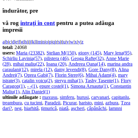
îndurător, pre
vă rog
intraţi în cont
pentru a putea adăuga
impresii
a
|
b
|
c
|
d
|
e
|
f
|
g
|
h
|
i
|
j
|
k
|
l
|
m
|
n
|
o
|
p
|
q
|
r
|
s
|
t
|
u
|
v
|
w
|
x
|
y
|
z
total:
24068
users:
Maria (23382)
,
Stelian M(150)
,
giony (145)
,
Mary lena(95)
,
Schirliu Lavinia(57)
,
pilistera (46)
,
Geoga Rafte(32)
,
Anne Marie
(28)
,
mihai maliu(22)
,
Ioana (20)
,
Andreea Oana(14)
,
marina andra
caraulani(12)
,
mirela (12)
,
damy levendi(8)
,
Gore Dany(8)
,
Alina
Andrei(7)
,
Oprea Gabi(7)
,
Florin Stere(6)
,
Mihai Adam(4)
,
mary
istrate(3)
,
catalin voicu(2)
,
steryu miha(1)
,
Tashy Tasente(1)
,
Flory
Caragop(1)
,
- -(1)
,
epure costel(1)
,
Simona Arnautu(1)
,
Constantin
Maliu(1)
,
Alin Daniel(1)
ultimile adăugate :
maxusu
,
simferu
,
hurusi
,
carvanari
,
capitanlu
,
treambura
,
cu tucimi
,
Paradzii
,
Picurar
,
haristo
,
mini
,
azbura
,
Tzea
dari?
,
neg
,
hiarhitâ
,
ţimuricâ
,
niatâ
,
aşcheri
,
câpânâchi
,
lamnni