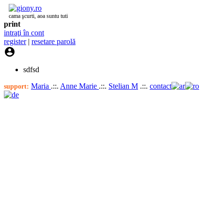
cama şcurti, aoa suntu tuti
print
intraţi în cont
register
|
resetare parolă

sdfsd
Maria
.::.
Anne Marie
.::.
Stelian M
.::.
contact
support: