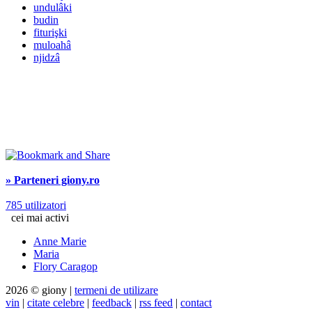
undulâki
budin
fiturişki
muloahâ
njidzâ
» Parteneri giony.ro
785 utilizatori
cei mai activi
Anne Marie
Maria
Flory Caragop
2026 © giony |
termeni de utilizare
vin
|
citate celebre
|
feedback
|
rss feed
|
contact