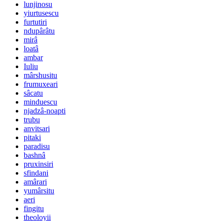
lunjinosu
yiurtusescu
furtutiri
ndupârâtu
mirâ
loatâ
ambar
Iuliu
mârshusitu
frumuxeari
sâcatu
minduescu
njadzâ-noapti
trubu
anvitsari
pitaki
paradisu
bashnâ
pruxinsiri
sfindani
amârari
yumârsitu
aeri
fingitu
theoloyii