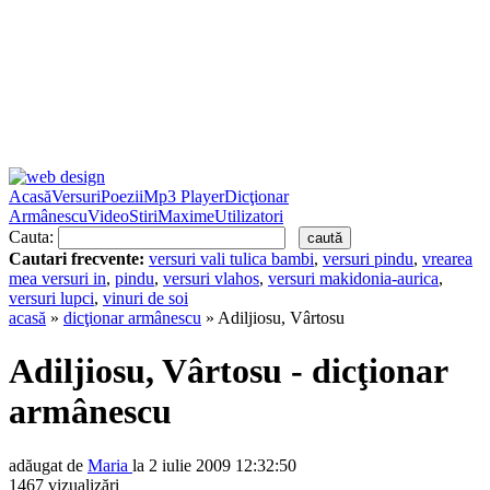
Acasă
Versuri
Poezii
Mp3 Player
Dicţionar
Armânescu
Video
Stiri
Maxime
Utilizatori
Cauta:
Cautari frecvente:
versuri vali tulica bambi
,
versuri pindu
,
vrearea
mea versuri in
,
pindu
,
versuri vlahos
,
versuri makidonia-aurica
,
versuri lupci
,
vinuri de soi
acasă
»
dicţionar armânescu
» Adiljiosu, Vârtosu
Adiljiosu, Vârtosu - dicţionar
armânescu
adăugat de
Maria
la 2 iulie 2009 12:32:50
1467 vizualizări