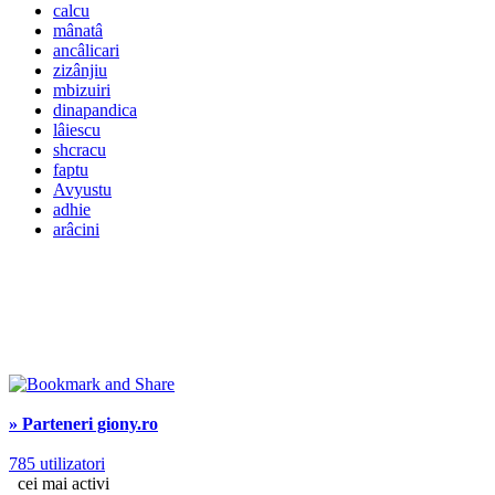
calcu
mânatâ
ancâlicari
zizânjiu
mbizuiri
dinapandica
lâiescu
shcracu
faptu
Avyustu
adhie
arâcini
» Parteneri giony.ro
785 utilizatori
cei mai activi