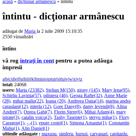
acasă
»
dicţionar armânescu
» întintu
întintu - dicţionar armânescu
adăugat de
Maria
la 2 iulie 2009 15:10:35
2550 vizualizări
întins
vă rog
intraţi în cont
pentru a putea adăuga
impresii
a
|
b
|
c
|
d
|
e
|
f
|
g
|
h
|
i
|
j
|
k
|
l
|
m
|
n
|
o
|
p
|
q
|
r
|
s
|
t
|
u
|
v
|
w
|
x
|
y
|
z
total:
24068
users:
Maria (23382)
,
Stelian M(150)
,
giony (145)
,
Mary lena(95)
,
Schirliu Lavinia(57)
,
pilistera (46)
,
Geoga Rafte(32)
,
Anne Marie
(28)
,
mihai maliu(22)
,
Ioana (20)
,
Andreea Oana(14)
,
marina andra
caraulani(12)
,
mirela (12)
,
Gore Dany(8)
,
damy levendi(8)
,
Alina
Andrei(7)
,
Oprea Gabi(7)
,
Florin Stere(6)
,
Mihai Adam(4)
,
mary
istrate(3)
,
catalin voicu(2)
,
Tashy Tasente(1)
,
steryu miha(1)
,
Flory
Caragop(1)
,
- -(1)
,
epure costel(1)
,
Simona Arnautu(1)
,
Constantin
Maliu(1)
,
Alin Daniel(1)
ultimile adăugate :
maxusu
,
simferu
,
hurusi
,
carvanari
,
capitanlu
,