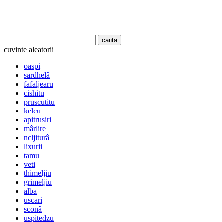
cuvinte aleatorii
oaspi
sardhelâ
fafaljearu
cishitu
pruscutitu
kelcu
apitrusiri
mârlire
ncljiturâ
lixurii
tamu
veti
thimeljiu
grimeljiu
alba
uscari
sconâ
uspitedzu