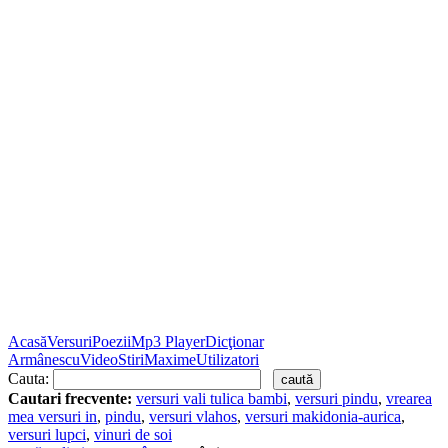
Acasă
Versuri
Poezii
Mp3 Player
Dicţionar
Armânescu
Video
Stiri
Maxime
Utilizatori
Cauta:
Cautari frecvente:
versuri vali tulica bambi
,
versuri pindu
,
vrearea
mea versuri in
,
pindu
,
versuri vlahos
,
versuri makidonia-aurica
,
versuri lupci
,
vinuri de soi