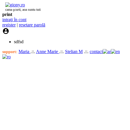
cama şcurti, aoa suntu tuti
print
intraţi în cont
register
|
resetare parolă

sdfsd
Maria
.::.
Anne Marie
.::.
Stelian M
.::.
contact
support: