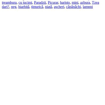
treambura
,
cu tucimi
,
Paradzii
,
Picurar
,
haristo
,
mini
,
azbura
,
Tzea
dari?
,
neg
,
hiarhitâ
,
ţimuricâ
,
niatâ
,
aşcheri
,
câpânâchi
,
lamnni