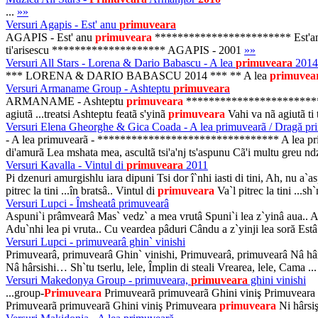
...
»»
Versuri Agapis - Est' anu
primuveara
AGAPIS - Est' anu
primuveara
************************ Est'
ti'arisescu ******************** AGAPIS - 2001
»»
Versuri All Stars - Lorena & Dario Babascu - A lea
primuveara
2014
*** LORENA & DARIO BABASCU 2014 *** ** A lea
primuvea
Versuri Armaname Group - Ashteptu
primuveara
ARMANAME - Ashteptu
primuveara
****************************
agiutã ...treatsi Ashteptu featã s'yinã
primuveara
Vahi va nã agiutã ti
Versuri Elena Gheorghe & Gica Coada - A lea primuvearã / Dragă pr
- A lea primuvearã - ******************************** A lea primuve
di'amurã Lea mshata mea, ascultã tsi'a'nj ts'aspunu Cã'i multu greu ndz
Versuri Kavalla - Vintul di
primuveara
2011
Pi dzenuri amurgishlu iara dipuni Tsi dor î`nhi iasti di tini, Ah, nu a`asp
pitrec la tini ...în bratsâ.. Vintul di
primuveara
Va`l pitrec la tini ...s
Versuri Lupci - Îmsheatâ primuvearâ
Aspuni`i prâmvearâ Mas` vedz` a mea vrutâ Spuni`i lea z`yinâ aua.. A
Adu`nhi lea pi vruta.. Cu veardea pâduri Cându a z`yinji lea soră Estâ`
Versuri Lupci - primuvearâ ghin` vinishi
Primuvearâ, primuvearâ Ghin` vinishi, Primuvearâ, primuvearâ Nâ hâr
Nâ hârsishi… Sh`tu tserlu, lele, Împlin di steali Vrearea, lele, Cama ..
Versuri Makedonya Group - primuveara,
primuveara
ghini vinishi
...group-
Primuveara
Primuvearã primuvearã Ghini viniş Primuveara
Primuvearã primuvearã Ghini viniş Primuveara
primuveara
Ni hârsiş