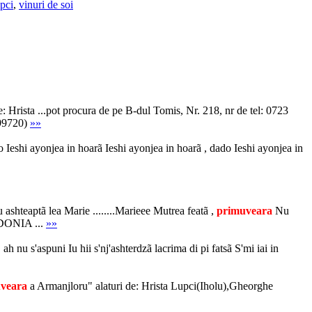
upci
,
vinuri de soi
de: Hrista ...pot procura de pe B-dul Tomis, Nr. 218, nr de tel: 0723
099720)
»»
 ayonjea in hoarã Ieshi ayonjea in hoarã , dado Ieshi ayonjea in
ashteaptã lea Marie ........Marieee Mutrea featã ,
primuveara
Nu
DONIA ...
»»
u s'aspuni Iu hii s'nj'ashterdzã lacrima di pi fatsã S'mi iai in
veara
a Armanjloru" alaturi de: Hrista Lupci(Iholu),Gheorghe