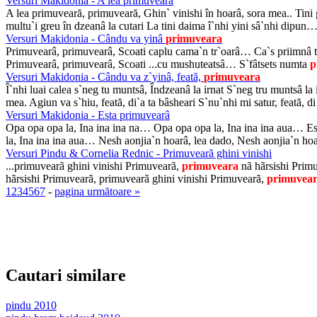
Versuri Makidonia - A lea primuveară
A lea primuveară, primuveară, Ghin` vinishi în hoarâ, sora mea.. Tini g
multu`i greu în dzeanâ la cutari La tini daima î`nhi yini sâ`nhi dipun
Versuri Makidonia - Cându va yinâ
primuveara
Primuvearâ, primuvearâ, Scoati caplu cama`n tr`oarâ… Ca`s priimnâ 
Primuvearâ, primuvearâ, Scoati ...cu mushuteatsâ… S`fâtsets numta
p
Versuri Makidonia - Cându va z`yinâ, feată,
primuveara
Î`nhi luai calea s`neg tu muntsâ, Îndzeanâ la irnat S`neg tru muntsâ la 
mea. Agiun va s`hiu, feată, di`a ta bâsheari S`nu`nhi mi satur, feată, d
Versuri Makidonia - Esta primuvearâ
Opa opa opa la, Ina ina ina na… Opa opa opa la, Ina ina ina aua… E
la, Ina ina ina aua… Nesh aonjia`n hoarâ, lea dado, Nesh aonjia`n ho
Versuri Pindu & Cornelia Rednic - Primuvearã ghini vinishi
...primuvearã ghini vinishi Primuvearã,
primuveara
nã hãrsishi Prim
hãrsishi Primuvearã, primuvearã ghini vinishi Primuvearã,
primuvea
1
2
3
4
5
6
7
-
pagina următoare »
Cautari similare
pindu 2010