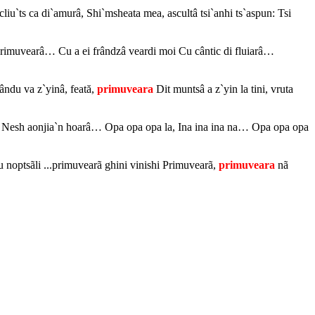
cliu`ts ca di`amurâ, Shi`msheata mea, ascultâ tsi`anhi ts`aspun: Tsi
primuvearâ… Cu a ei frândzâ veardi moi Cu cântic di fluiarâ…
Cându va z`yinâ, feată,
primuveara
Dit muntsâ a z`yin la tini, vruta
o, Nesh aonjia`n hoarâ… Opa opa opa la, Ina ina ina na… Opa opa opa
u noptsãli ...primuvearã ghini vinishi Primuvearã,
primuveara
nã