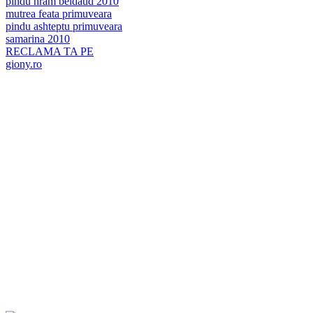
pindu hram beidaud 2010
mutrea feata primuveara
pindu ashteptu primuveara
samarina 2010
RECLAMA TA PE
giony.ro