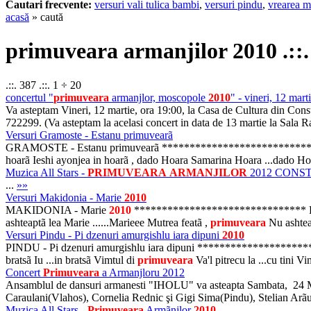
Cautari frecvente:
versuri vali tulica bambi
,
versuri pindu
,
vrearea m
acasă
» caută
primuveara armanjilor 2010 .::.
.::. 387 .::. 1 ÷ 20
concertul "
primuveara
armanjlor, moscopole
2010
" - vineri, 12 mart
Va asteptam Vineri, 12 martie, ora 19:00, la Casa de Cultura din Cons
722299. (Va asteptam la acelasi concert in data de 13 martie la Sala R
Versuri Gramoste - Estanu primuvearã
GRAMOSTE - Estanu primuvearã *************************** Estanu 
hoarã Ieshi ayonjea in hoarã , dado Hoara Samarina Hoara ...d
Muzica All Stars -
PRIMUVEARA
ARMANJILOR
2012 CONS
...
»»
Versuri Makidonia - Marie
2010
MAKIDONIA - Marie
2010
******************************* Frãndz
ashteaptã lea Marie ......Marieee Mutrea featã ,
primuveara
Nu ashte
Versuri Pindu - Pi dzenuri amurgishlu iara dipuni
2010
PINDU - Pi dzenuri amurgishlu iara dipuni ***************************
bratsã Iu ...in bratsã Vimtul di
primuveara
Va'l pitrecu la ...cu tini V
Concert
Primuveara
a Armanjloru 2012
Ansamblul de dansuri armanesti "IHOLU" va asteapta Sambata, 24 Mar
Caraulani(Vlahos), Cornelia Rednic şi Gigi Sima(Pindu), Stelian Arãu
Muzica All Stars -
Primuveara
Armãnjlor
2010