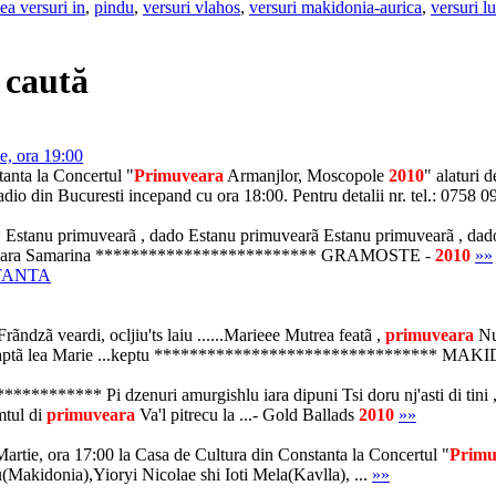
ea versuri in
,
pindu
,
versuri vlahos
,
versuri makidonia-aurica
,
versuri l
 caută
ie, ora 19:00
tanta la Concertul "
Primuveara
Armanjlor, Moscopole
2010
" alaturi 
adio din Bucuresti incepand cu ora 18:00. Pentru detalii nr. tel.: 0758 
primuvearã , dado Estanu primuvearã Estanu primuvearã , dado Ieshi
ado Hoara Samarina ************************* GRAMOSTE -
2010
»»
TANTA
ã veardi, ocljiu'ts laiu ......Marieee Mutrea featã ,
primuveara
Nu 
aptã lea Marie ...keptu ******************************** MAKI
***** Pi dzenuri amurgishlu iara dipuni Tsi doru nj'asti di tini , ah n
imtul di
primuveara
Va'l pitrecu la ...- Gold Ballads
2010
»»
tie, ora 17:00 la Casa de Cultura din Constanta la Concertul "
Primu
(Makidonia),Yioryi Nicolae shi Ioti Mela(Kavlla), ...
»»