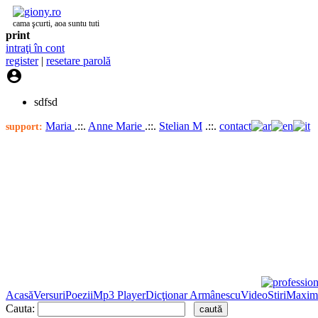
cama şcurti, aoa suntu tuti
print
intraţi în cont
register
|
resetare parolă

sdfsd
Maria
.::.
Anne Marie
.::.
Stelian M
.::.
contact
support:
Acasă
Versuri
Poezii
Mp3 Player
Dicţionar Armânescu
Video
Stiri
Maxim
Cauta: