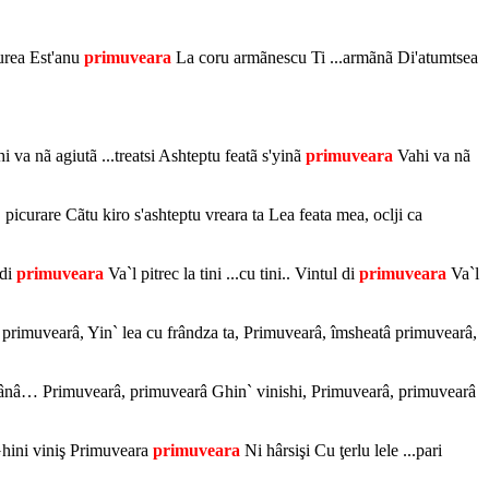
urea Est'anu
primuveara
La coru armãnescu Ti ...armãnã Di'atumtsea
i va nã agiutã ...treatsi Ashteptu featã s'yinã
primuveara
Vahi va nã
urare Cãtu kiro s'ashteptu vreara ta Lea feata mea, oclji ca
 di
primuveara
Va`l pitrec la tini ...cu tini.. Vintul di
primuveara
Va`l
 primuvearâ, Yin` lea cu frândza ta, Primuvearâ, îmsheatâ primuvearâ,
dzânâ… Primuvearâ, primuvearâ Ghin` vinishi, Primuvearâ, primuvearâ
Ghini viniş Primuveara
primuveara
Ni hârsişi Cu ţerlu lele ...pari