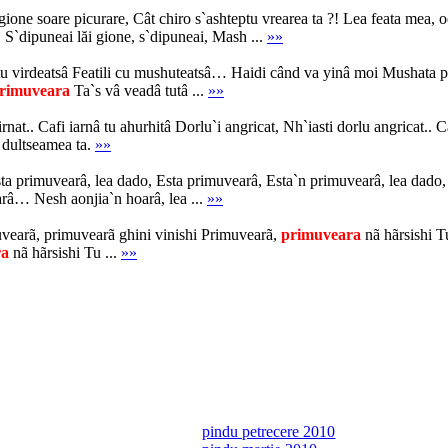
ione soare picurare, Cât chiro s`ashteptu vrearea ta ?! Lea feata mea, o
… S`dipuneai lăi gione, s`dipuneai, Mash ...
»»
tu virdeatsâ Featili cu mushuteatsâ… Haidi când va yinâ moi Mushata 
rimuveara
Ta`s vâ veadâ tutâ ...
»»
irnat.. Cafi iarnâ tu ahurhitâ Dorlu`i angricat, Nh`iasti dorlu angricat.. 
i dultseamea ta.
»»
sta primuvearâ, lea dado, Esta primuvearâ, Esta`n primuvearâ, lea dad
arâ… Nesh aonjia`n hoarâ, lea ...
»»
uvearã, primuvearã ghini vinishi Primuvearã,
primuveara
nã hãrsishi T
ra
nã hãrsishi Tu ...
»»
pindu petrecere 2010