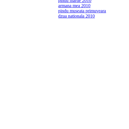
pindu martie 2010
armana mea 2010
pindu museata primuveara
dzua nationala 2010