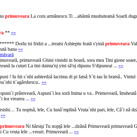
anu
primuveara
La coru armãnescu Ti ...ahãntã mushuteatsã Soarli dug
ra
**
»»
* Dorlu tsi fridzi a ...treatsi Ashteptu featã s'yinã
primuveara
Vah
 tutã bana
»»
imăvară
arã, primuvearã Ghini vinishi in hoarã, sora mea Tini gione soare, pic
eanã la cutari La tini daima'nj yini sã'nj dipunu S'dipuneai ...
»»
uni ! Iu hii s`nhi ashterdzâ lacrima di pi fatsâ S`ti iau în bratsâ.. Vintul
h`nu`nhi ti`agârshescu..
»»
spuni`i prâmvearâ, Aspuni`i lea soră Inima u va.. Primuvearâ, îmsheatâ
i lea vrearea ...
»»
sishi… Tu noptsâ, lele, Cu lunâ`mplinâ Vruta`nhi pari, lele, Câ`i nâ 
.
»»
primuveara
Ni hârsişi Tu nopţâ lele ...dzânâ Primuvearã primuvearã 
i Cu vruta lele ...vreari. Primuvearã ...
»»